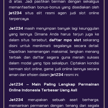
di atas. Jadi pastikan bermain dengan sekaligus
memanfaatkan bonus-bonus yang disediakan oleh
jet234
situs elit resmi agen judi slot online
terpercaya.
Jet234
masih menyimpan banyak lagi keunggulan
yang lainnya. Dimana Anda harus terjun juga ke
dalam situs tersebut,
daftar mpo slot
sekarang
disini untuk menikmati segalanya secara detail.
Dapatkan kemenangan maksimal, langkan menang
terbaik dan daftar segera guna meraih sukses
dalam modal yang tipis sekalipun. Ciptakan kondisi
bermain slot online, game judi online lainnya secara
aman dan efisien dalam
jet234
resmi ini.
Jet234 – Main Paling Lengkap Permainan
Online Indonesia Terbesar Uang Asli
Jet234
merupakan sebuah aset berharga,
memainkan permainan dengan tenang dari segala