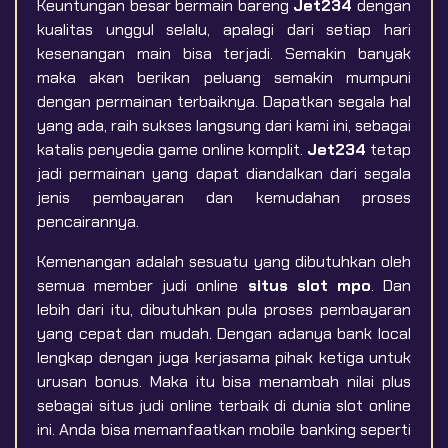
Keuntungan besar bermain bareng
Jet234
dengan
kualitas unggul selalu, apalagi dari setiap hari
kesenangan main bisa terjadi. Semakin banyak
maka akan berikan peluang semakin mumpuni
dengan permainan terbaiknya. Dapatkan segala hal
yang ada, raih sukses langsung dari kami ini, sebagai
katalis penyedia game online komplit.
Jet234
tetap
jadi permainan yang dapat diandalkan dari segala
jenis pembayaran dan kemudahan proses
pencairannya.
Kemenangan adalah sesuatu yang dibutuhkan oleh
semua member judi online
situs slot mpo
. Dan
lebih dari itu, dibutuhkan pula proses pembayaran
yang cepat dan mudah. Dengan adanya bank local
lengkap dengan juga kerjasama pihak ketiga untuk
urusan bonus. Maka itu bisa menambah nilai plus
sebagai situs judi online terbaik di dunia slot online
ini. Anda bisa memanfaatkan mobile banking seperti