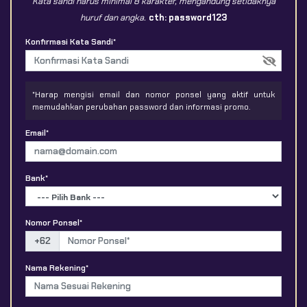
Kata sandi harus minimal 8 karakter, mengandung setidaknya
huruf dan angka.
cth: password123
Konfirmasi Kata Sandi*
*Harap mengisi email dan nomor ponsel yang aktif untuk
memudahkan perubahan password dan informasi promo.
Email*
Bank*
Nomor Ponsel*
+62
Nama Rekening*