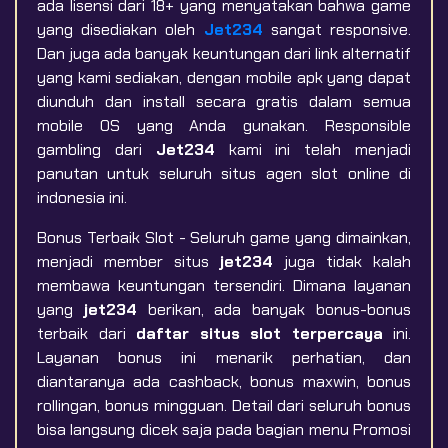
ada lisensi dari 18+ yang menyatakan bahwa game
yang disediakan oleh
Jet234
sangat responsive.
Dan juga ada banyak keuntungan dari link alternatif
yang kami sediakan, dengan mobile apk yang dapat
diunduh dan install secara gratis dalam semua
mobile OS yang Anda gunakan. Responsible
gambling dari
Jet234
kami ini telah menjadi
panutan untuk seluruh situs agen slot online di
indonesia ini.
Bonus Terbaik Slot - Seluruh game yang dimainkan,
menjadi member situs
jet234
juga tidak kalah
membawa keuntungan tersendiri. Dimana layanan
yang
jet234
berikan, ada banyak bonus-bonus
terbaik dari
daftar situs slot terpercaya
ini.
Layanan bonus ini menarik perhatian, dan
diantaranya ada cashback, bonus maxwin, bonus
rollingan, bonus mingguan. Detail dari seluruh bonus
bisa langsung dicek saja pada bagian menu Promosi