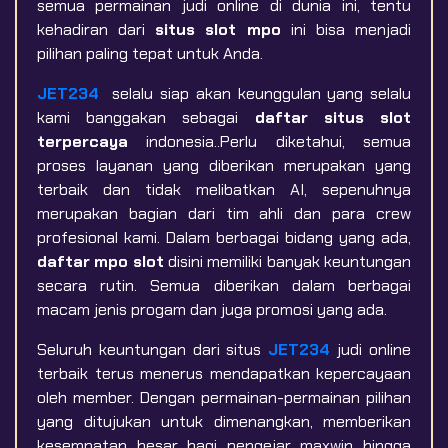
semua permainan judi online di dunia ini, tentu
kehadiran dari
situs slot mpo
ini bisa menjadi
pilihan paling tepat untuk Anda.
JET234
selalu siap akan keunggulan yang selalu
kami banggakan sebagai
daftar situs slot
terpercaya
indonesia..Perlu diketahui, semua
proses layanan yang diberikan merupakan yang
terbaik dan tidak melibatkan AI, sepenuhnya
merupakan bagian dari tim ahli dan para crew
profesional kami. Dalam berbagai bidang yang ada,
daftar mpo slot
disini memiliki banyak keuntungan
secara rutin. Semua diberikan dalam berbagai
macam jenis progam dan juga promosi yang ada.
Seluruh keuntungan dari situs
JET234
judi online
terbaik terus menerus mendapatkan kepercayaan
oleh member. Dengan permainan-permainan pilihan
yang ditujukan untuk dimenangkan, memberikan
kesempatan besar bagi pengejar maxwin hingga