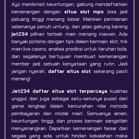
Ayo menikmati keuntungan, gabung mendaftarkan
kemenangan dengan
situs slot mpo
bisa jadi
peluang tinggi menang besar. Mainkan permainan
selamanya penuh untung, dan jelas gabung bareng
jet234
pilihan terbaik main menang maxwin. Ada
banyak potensi dengan tips dalam bermain slot, trik
main live casino, analisa prediksi untuk taruhan bola,
dan segalanya bertujuan membuat kemenangan
member jadi sebuah kenyataan yang rutin. Jadi
jangan nyerah,
daftar situs slot
sekarang pasti
menang!
Jet234
daftar situs slot terpercaya
kualitas
unggul, dan juga sebagai satu-satunya pusat dari
game lengkap dalam kemurahan nilai metode
pembayaran dan modal main. Semuanya aman,
keuntungan tinggi, dan proses bermain sangatlah
menyenangkan. Dapatkan kemenangan besar dari
segala yang ada, untuk hindari kekalahan maka