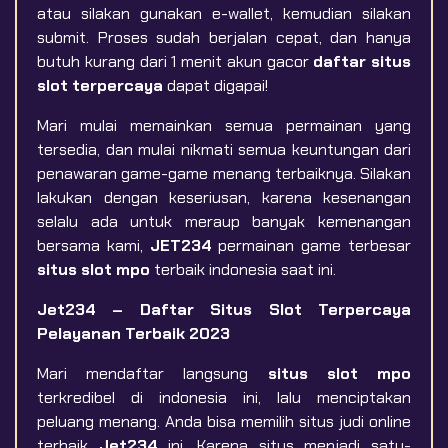
atau silakan gunakan e-wallet, kemudian silakan
submit. Proses sudah berjalan cepat, dan hanya
butuh kurang dari 1 menit akun gacor
daftar situs
slot terpercaya
dapat digapai!
Mari mulai memainkan semua permainan yang
tersedia, dan mulai nikmati semua keuntungan dari
penawaran game-game menang terbaiknya. Silakan
lakukan dengan keseriusan, karena kesenangan
selalu ada untuk meraup banyak kemenangan
bersama kami,
JET234
permainan game terbesar
situs slot mpo
terbaik indonesia saat ini.
Jet234 – Daftar Situs Slot Terpercaya
Pelayanan Terbaik 2023
Mari mendaftar langsung
situs slot mpo
terkredibel di indonesia ini, lalu menciptakan
peluang menang. Anda bisa memilih situs judi online
terbaik
Jet234
ini. Karena situs menjadi satu-