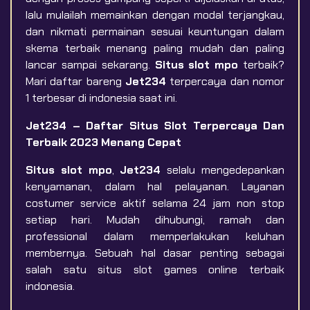
lalu mulailah memainkan dengan modal terjangkau,
dan nikmati permainan sesuai keuntungan dalam
skema terbaik menang paling mudah dan paling
lancar sampai sekarang.
Situs slot mpo
terbaik?
Mari daftar bareng
Jet234
terpercaya dan nomor
1 terbesar di indonesia saat ini.
Jet234 – Daftar Situs Slot Terpercaya Dan
Terbaik 2023 Menang Cepat
Situs slot mpo
,
Jet234
selalu mengedepankan
kenyamanan, dalam hal pelayanan. Layanan
costumer service aktif selama 24 jam non stop
setiap hari. Mudah dihubungi, ramah dan
professional dalam memperlakukan keluhan
membernya. Sebuah hal dasar penting sebagai
salah satu situs slot games online terbaik
indonesia.