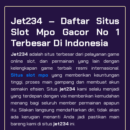
Jet234 – Daftar Situs
Slot Mpo Gacor No 1
Terbesar Di Indonesia
Jet234
adalah situs terbesar dari pelayanan game
online slot, dan permainan yang lain dengan
kelengkapan game terbaik resmi internasional.
Situs slot mpo
yang memberikan keuntungan
tinggi, proses main gampang dan membuat akun
semakin efisien. Situs
jet234
kami selalu menjadi
yang terdepan dengan visi memberikan kemudahan
menang bagi seluruh member permainan apapun
itu. Silakan langsung mendaftarkan diri, tidak akan
ada kerugian menanti Anda jadi pastikan main
bareng kami di situs
jet234
ini.