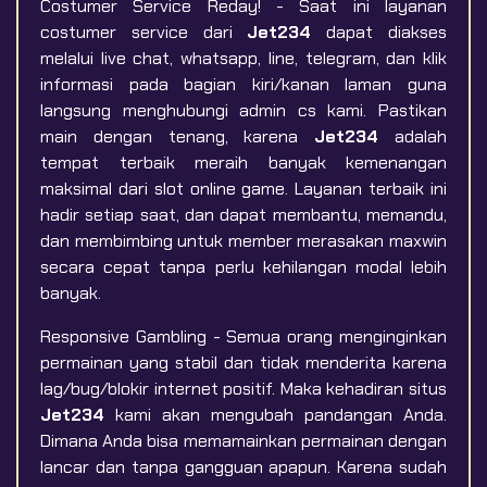
Costumer Service Reday! - Saat ini layanan
costumer service dari
Jet234
dapat diakses
melalui live chat, whatsapp, line, telegram, dan klik
informasi pada bagian kiri/kanan laman guna
langsung menghubungi admin cs kami. Pastikan
main dengan tenang, karena
Jet234
adalah
tempat terbaik meraih banyak kemenangan
maksimal dari slot online game. Layanan terbaik ini
hadir setiap saat, dan dapat membantu, memandu,
dan membimbing untuk member merasakan maxwin
secara cepat tanpa perlu kehilangan modal lebih
banyak.
Responsive Gambling - Semua orang menginginkan
permainan yang stabil dan tidak menderita karena
lag/bug/blokir internet positif. Maka kehadiran situs
Jet234
kami akan mengubah pandangan Anda.
Dimana Anda bisa memamainkan permainan dengan
lancar dan tanpa gangguan apapun. Karena sudah