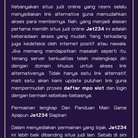
Kebanyakan situs judi online yang resmi selalu
menyediakan link alternative guna memudahkan
akses para membernya. Nah, yang menjadi alasan
pertama memilih situs judi online
Jet234
ini adalah
keberadaan akses yang mudah. Yang terkadang
juga kedeteksi oleh internet positif atau nawala.
Jika memang mendapatkan masalah seperti itu,
tenang server berkualitas telah melengkapi diri
dengan domain khusus untuk akses link
alternativenya. Tidak hanya satu link alternatif,
mati satu akan kami update puluhan link guna
mempermudah proses
daftar mpo slot
dan login
dengan bermain sebebas-bebasnya.
Permainan lengkap Dan Panduan Main Game
Apapun
Jet234
Siapkan
Dalam menyediakan permainan yang bijak,
Jet234
ini lebih baik dibanding situs judi lain. Sebab di sini