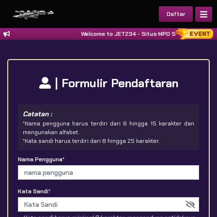
Daftar
Welcome to JET234 - Situs MPO Slot, Kasino, Bola, P
| Formulir Pendaftaran
Catatan :
*Nama pengguna harus terdiri dari 6 hingga 15 karakter dan
mengunakan alfabet.
*Kata sandi harus terdiri dari 8 hingga 25 karakter.
Nama Pengguna*
Kata Sandi*