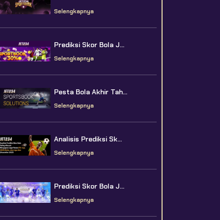
Selengkapnya
Prediksi Skor Bola J...
Selengkapnya
Pesta Bola Akhir Tah...
Selengkapnya
Analisis Prediksi Sk...
Selengkapnya
Prediksi Skor Bola J...
Selengkapnya