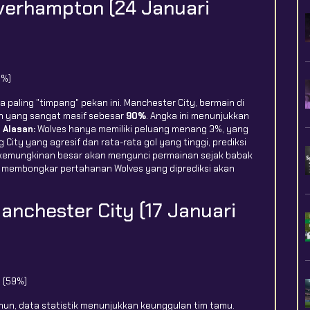
verhampton (24 Januari
3%)
ga paling "timpang" pekan ini. Manchester City, bermain di
an yang sangat masif sebesar
90%
. Angka ini menunjukkan
.
Alasan:
Wolves hanya memiliki peluang menang 3%, yang
 City yang agresif dan rata-rata gol yang tinggi, prediksi
la kemungkinan besar akan mengunci permainan sejak babak
membongkar pertahanan Wolves yang diprediksi akan
anchester City (17 Januari
y (59%)
amun, data statistik menunjukkan keunggulan tim tamu.