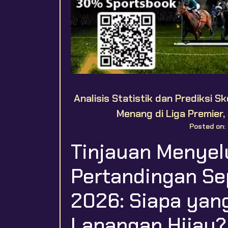
Analisis Statistik dan Prediksi S
Menang di Liga Premier, 
Posted on:
Tinjauan Menyel
Pertandingan Se
2026: Siapa yang
Lapangan Hijau?