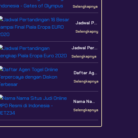
Selengkapnya
Jadwal Pertandingan...
Selengkapnya
Jadwal Pertandingan...
Selengkapnya
Daftar Agen Togel On...
Selengkapnya
Nama Nama Situs Judi...
Selengkapnya