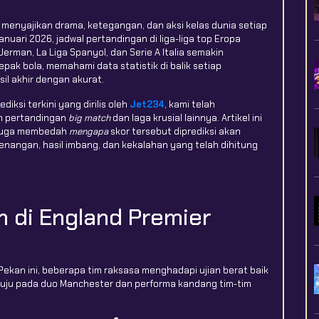
, menyajikan drama, ketegangan, dan aksi kelas dunia setiap
uari 2026, jadwal pertandingan di liga-liga top Eropa
Jerman, La Liga Spanyol, dan Serie A Italia semakin
k bola, memahami data statistik di balik setiap
il akhir dengan akurat.
ksi terkini yang dirilis oleh
Jet234
, kami telah
n pertandingan
big match
dan laga krusial lainnya. Artikel ini
i juga membedah
mengapa
skor tersebut diprediksi akan
enangan, hasil imbang, dan kekalahan yang telah dihitung
n di England Premier
 Pekan ini, beberapa tim raksasa menghadapi ujian berat baik
uju pada duo Manchester dan performa kandang tim-tim