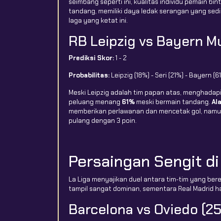
seimbang seperti ini, kualitas individu pemain b
tandang, memiliki daya ledak serangan yang sedi
laga yang ketat ini.
RB Leipzig vs Bayern Mu
Prediksi Skor:
1 - 2
Probabilitas:
Leipzig (18%) - Seri (21%) - Bayern (6
Meski Leipzig adalah tim papan atas, menghadapi
peluang menang
61%
meski bermain tandang.
Al
memberikan perlawanan dan mencetak gol, namun
pulang dengan 3 poin.
Persaingan Sengit di
La Liga menyajikan duel antara tim-tim yang ber
tampil sangat dominan, sementara Real Madrid ha
Barcelona vs Oviedo (25