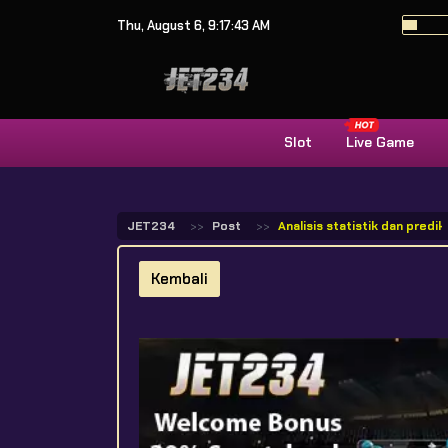
Thu, August 6, 9:17:44 AM
Slot
Live Game
JET234
Post
Analisis statistik dan predik
Kembali