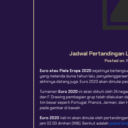
Jadwal Pertandingan L
Posted on:
W
Euro atau Piala Eropa 2020
sejatinya berlangsu
yang melanda dunia tahun lalu, penyelenggaraa
akhirnya datang juga. Euro 2020 akan dimulai pada 
Turnamen
Euro 2020
ini akan diikuti oleh 24 nega
dan F. Drawing pembagian grup telah dilakukan d
tim besar seperti Portugal, Prancis, Jerman, dan
pada gambar di bawah.
Euro 2020
kali ini akan dimulai oleh pertandinga
jam 02.00 dinihari (WIB). Berikut adalah
jadwal le