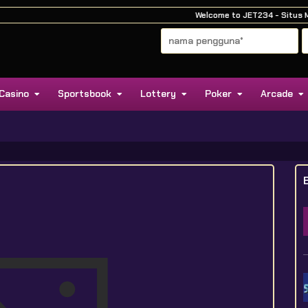
Welcome to JET234 - Situs MPO Sl
Casino
Sportsbook
Lottery
Poker
Arcade
p piala eropa euro 2020