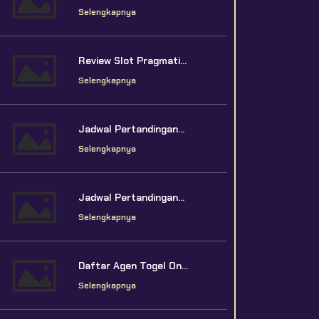
Selengkapnya
Review Slot Pragmati...
Selengkapnya
Jadwal Pertandingan...
Selengkapnya
Jadwal Pertandingan...
Selengkapnya
Daftar Agen Togel On...
Selengkapnya