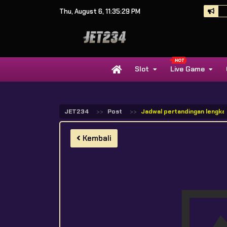
Thu, August 6, 11:35:30 PM
Slot
Live Game
JET234
Post
Jadwal pertandingan lengka
Kembali