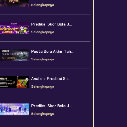
Selengkapnya
Prediksi Skor Bola J...
Selengkapnya
Pesta Bola Akhir Tah...
Selengkapnya
Analisis Prediksi Sk...
Selengkapnya
Prediksi Skor Bola J...
Selengkapnya