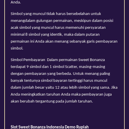
Anda.
Simbol yang muncul tidak harus bersebelahan untuk
menangdalam gulungan permainan, meskipun dalam posisi
acak simbol yang muncul harus memenuhi persyaratan
minimal 8 simbol yang identik, maka dalam putaran
permainan ini Anda akan menang sebanyak garis pembayaran
simbol.
Simbol Pembayaran Dalam permainan Sweet Bonanza
terdapat 9 simbol dan 1 simbol Scatter, masing-masing
dengan pembayaran yang berbeda. Untuk menang paling
banyak tentunya simbol bayaran tertinggi harus muncul
dalam jumlah besar yaitu 12 atau lebih simbol yang sama. Jika
Anda meningkatkan taruhan Anda maka pembayaran juga
akan berubah tergantung pada jumlah taruhan.
Slot Sweet Bonanza Indonesia Demo Rupiah