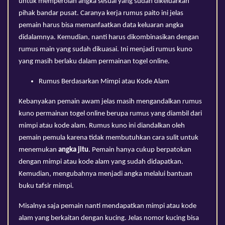
untuk memperolah angka sesuai yang sudah dikeluarkan
pihak bandar pusat. Caranya kerja rumus paito ini jelas
pemain harus bisa memanfaatkan data keluaran angka
didalamnya. Kemudian, nanti harus dikombinasikan dengan
rumus main yang sudah dikuasai. Ini menjadi rumus kuno
yang masih berlaku dalam permainan togel online.
Rumus Berdasarkan Mimpi atau Kode Alam
Kebanyakan pemain awam jelas masih mengandalkan rumus
kuno permainan togel online berupa rumus yang diambil dari
mimpi atau kode alam. Rumus kuno ini diandalkan oleh
pemain pemula karena tidak membutuhkan cara sulit untuk
menemukan
angka jitu
. Pemain hanya cukup berpatokan
dengan mimpi atau kode alam yang sudah didapatkan.
Kemudian, mengubahnya menjadi angka melalui bantuan
buku tafsir mimpi.
Misalnya saja pemain nanti mendapatkan mimpi atau kode
alam yang berkaitan dengan kucing. Jelas nomor kucing bisa