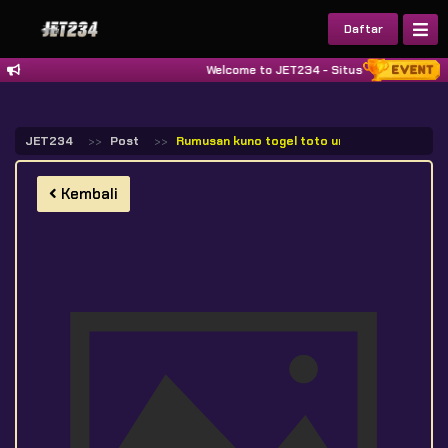
Daftar
Welcome to JET234 - Situs MPO Slot, Kasino
JET234
Post
Rumusan kuno togel toto untuk menentukan 
Kembali