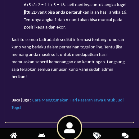
6+5+3+2 = 11 + 5 = 16. Jadi nantinya untuk angka
togel
jitu
2D yang bisa anda pertaruhkan ialah hasil angka 16.
Tentunya angka 1 dan 6 nanti akan bisa muncul pada
posisi kepala dan ekor.
Jadi itu semua tadi adalah sedikit informasi tentang rumusan
kuno yang berlaku dalam permainan togel online. Tentu jika
memang anda masih sulit untuk mendapatkan hasil
memuaskan seperti kemenangan dan keuntungan. Langsung
saja terapkan semua rumusan kuno yang sudah admin
berikan!
Baca juga :
Cara Menggunakan Hari Pasaran Jawa untuk Judi
Togel