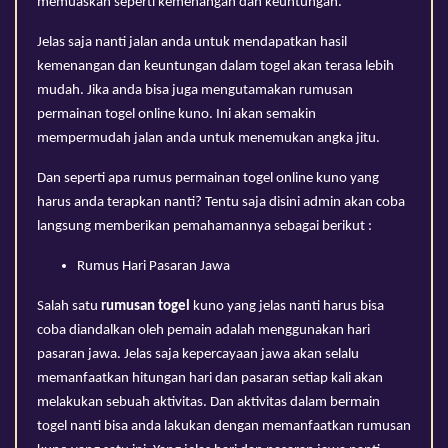
memuaskan seperti kemenangan dan keuntungan.
Jelas saja nanti jalan anda untuk mendapatkan hasil
kemenangan dan keuntungan dalam togel akan terasa lebih
mudah. Jika anda bisa juga mengutamakan rumusan
permainan togel online kuno. Ini akan semakin
mempermudah jalan anda untuk menemukan angka jitu.
Dan seperti apa rumus permainan togel online kuno yang
harus anda terapkan nanti? Tentu saja disini admin akan coba
langsung memberikan pemahamannya sebagai berikut :
Rumus Hari Pasaran Jawa
Salah satu
rumusan togel
kuno yang jelas nanti harus bisa
coba diandalkan oleh pemain adalah menggunakan hari
pasaran jawa. Jelas saja kepercayaan jawa akan selalu
memanfaatkan hitungan hari dan pasaran setiap kali akan
melakukan sebuah aktivitas. Dan aktivitas dalam bermain
togel nanti bisa anda lakukan dengan memanfaatkan rumusan