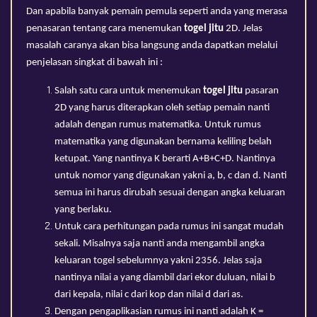
Dan apabila banyak pemain pemula seperti anda yang merasa
penasaran tentang cara menemukan
togel jitu
2D. Jelas
masalah caranya akan bisa langsung anda dapatkan melalui
penjelasan singkat di bawah ini :
Salah satu cara untuk menemukan
togel jitu
pasaran
2D yang harus diterapkan oleh setiap pemain nanti
adalah dengan rumus matematika. Untuk rumus
matematika yang digunakan bernama keliling belah
ketupat. Yang nantinya K berarti A+B+C+D. Nantinya
untuk nomor yang digunakan yakni a, b, c dan d. Nanti
semua ini harus dirubah sesuai dengan angka keluaran
yang berlaku.
Untuk cara perhitungan pada rumus ini sangat mudah
sekali. Misalnya saja nanti anda mengambil angka
keluaran togel sebelumnya yakni 2356. Jelas saja
nantinya nilai a yang diambil dari ekor duluan, nilai b
dari kepala, nilai c dari kop dan nilai d dari as.
Dengan pengaplikasian rumus ini nanti adalah K =