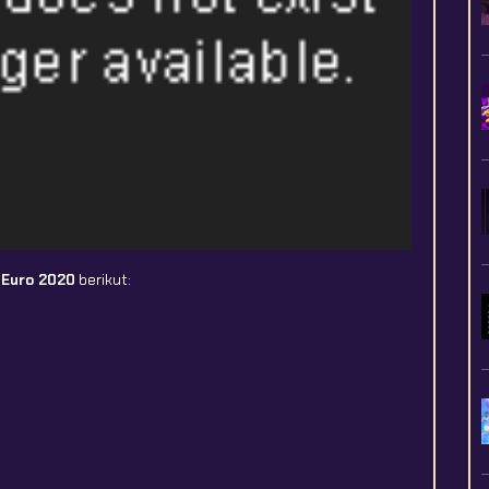
 Euro 2020
berikut: