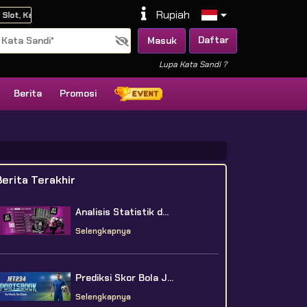
Rupiah
 Kasino, Bola, Poker, Togel, Tembak Ikan Online | Extra Bonus 200% Slot Game
Daftar
Masuk
Lupa Kata Sandi ?
Berita
Promosi
Berita Terakhir
Analisis Statistik d...
Selengkapnya
Prediksi Skor Bola J...
Selengkapnya