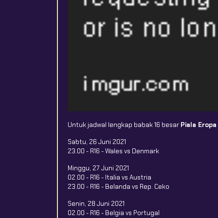
Untuk jadwal lengkap babak 16 besar
Piala Eropa
Sabtu, 26 Juni 2021
23.00 - R16 - Wales vs Denmark
Minggu, 27 Juni 2021
02.00 - R16 - Italia vs Austria
23.00 - R16 - Belanda vs Rep. Ceko
Senin, 28 Juni 2021
02.00 - R16 - Belgia vs Portugal