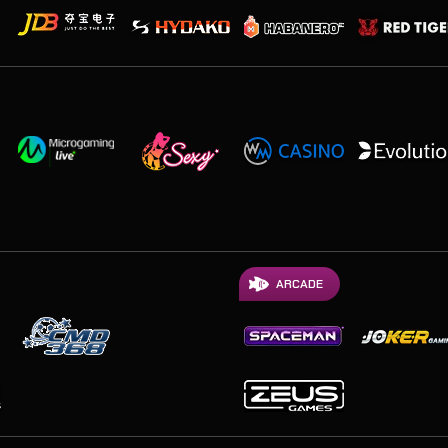
ARCADE