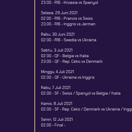
23.00 - R16 - Kroasia vs Spanyol
Selasa, 29 Juni 2021
02.00 - R16 - Prancis vs Swiss
23.00 - R16 - Inggris vs Jerman
Rabu, 30 Juni 2021
02.00 - R16 - Swedia vs Ukraina
Sabtu, 3 Juli 2021
02.00 - QF - Belgia vs Italia
23.00 - QF - Rep. Ceko vs Denmark
Minggu, 4 Juli 2021
02.00 - QF - Ukraina vs Inggris
Rabu, 7 Juli 2021
02.00 - SF - Swiss / Spanyol vs Belgia / Italia
Kamis, 8 Juli 2021
02.00 - SF - Rep. Ceko / Denmark vs Ukraina / Ingg
Senin, 12 Juli 2021
02.00 - Final -